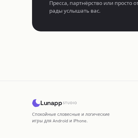
Пресса, партнёрство или просто о
рады услышать вас.
Lunapp
STUDIO
Спокойные словесные и логические
игры для Android и iPhone.