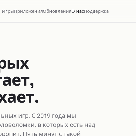
Игры
Приложения
Обновления
О нас
Поддержка
орых
ает,
хает.
ьных игр. С 2019 года мы
оловоломки, в которых есть над
оропит. Пять минут с такой