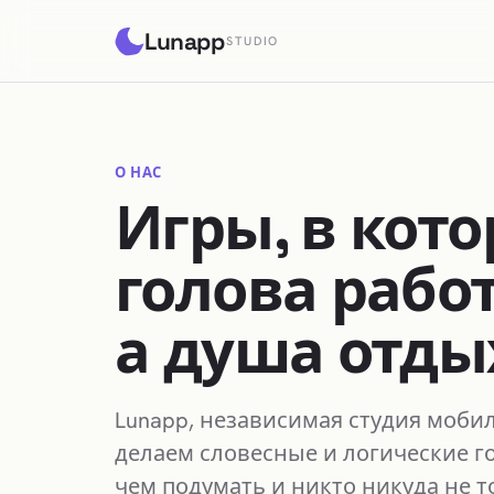
Lunapp
STUDIO
О НАС
Игры, в кот
голова работ
а душа отды
Lunapp, независимая студия мобил
делаем словесные и логические г
чем подумать и никто никуда не т