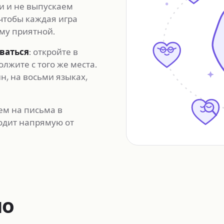
и и не выпускаем
чтобы каждая игра
му приятной.
рваться
: откройте в
лжите с того же места.
, на восьми языках,
ем на письма в
одит напрямую от
но