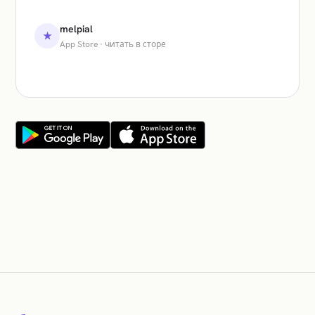
melpial
★
App Store
·
читать в сторе