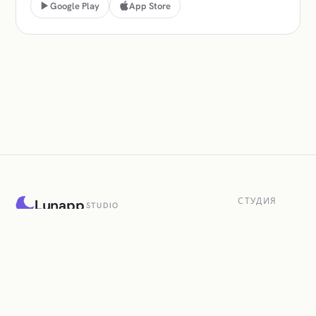
Google Play
App Store
СТУДИЯ
Lunapp
STUDIO
Игры
Спокойные словесные и логические
игры для Android и iPhone.
Приложения
Обновления
О нас
Поддержка